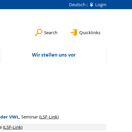
Deutsch
Login
Search
Quicklinks
Wir stellen uns vor
 der VWL
, Seminar (
LSF-Link
)
e (
LSF-Link
)