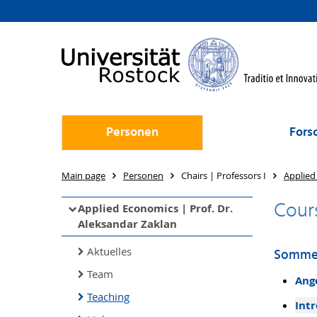
Personen
Fors
Main page
Personen
Chairs | Professors I
Applied
Cour
Applied Economics | Prof. Dr.
Aleksandar Zaklan
Aktuelles
Sommer
Team
Ang
Teaching
Int