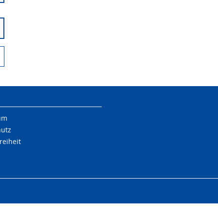
um
hutz
reiheit