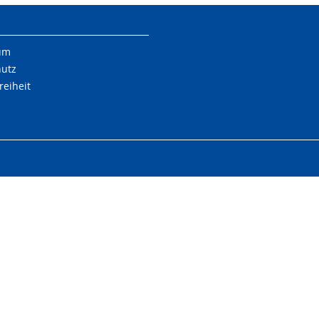
um
hutz
reiheit